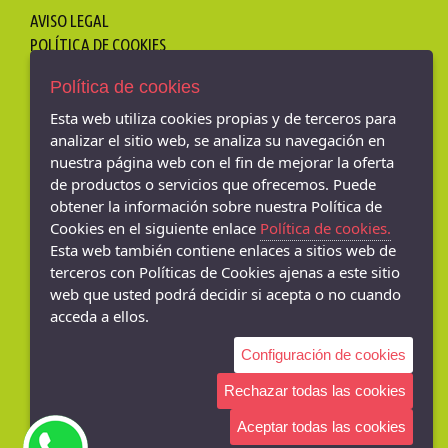
AVISO LEGAL
POLÍTICA DE COOKIES
ENVÍOS Y DEVOLUCIONES
Política de cookies
PAGO SEGURO
POLÍTICA DE PRIVACIDAD
Esta web utiliza cookies propias y de terceros para
analizar el sitio web, se analiza su navegación en
nuestra página web con el fin de mejorar la oferta
de productos o servicios que ofrecemos. Puede
obtener la información sobre nuestra Política de
- , - ()
Cookies en el siguiente enlace
Política de cookies.
Esta web también contiene enlaces a sitios web de
terceros con Políticas de Cookies ajenas a este sitio
Tienda de Bilbao ibili-ekko - Gregorio de la Revilla Zumarkalea, 11, Abando,
48011 Bilbao, Bizkaia, bilbao - 48011 (Vizcaya)
web que usted podrá decidir si acepta o no cuando
946566044
acceda a ellos.
Mungia - Butroi Kalea, 17, 48100 Mungia, Bizkaia, Mungia - 48100 (Vizcaya)
Configuración de cookies
946748751
Rechazar todas las cookies
Aceptar todas las cookies